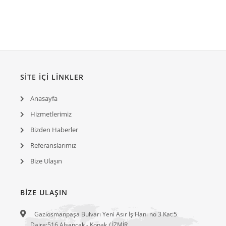
SITE İÇI LINKLER
Anasayfa
Hizmetlerimiz
Bizden Haberler
Referanslarımız
Bize Ulaşın
BIZE ULAŞIN
Gaziosmanpaşa Bulvarı Yeni Asır İş Hanı no 3 Kat:5
Daire:516 Alsancak - Konak / İZMİR