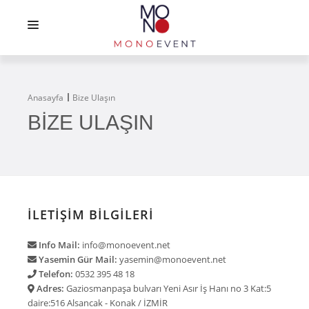
ANASAYFA
HIZMETLERIMIZ
Anasayfa
Bize Ulaşın
BIZE ULAŞIN
BIZDEN HABERLER
REFERANSLARIMIZ
BIZE ULAŞIN
İLETIŞIM BILGILERI
Info Mail:
info@monoevent.net
Yasemin Gür Mail:
yasemin@monoevent.net
Telefon:
0532 395 48 18
Adres:
Gaziosmanpaşa bulvarı Yeni Asır İş Hanı no 3 Kat:5
daire:516 Alsancak - Konak / İZMİR